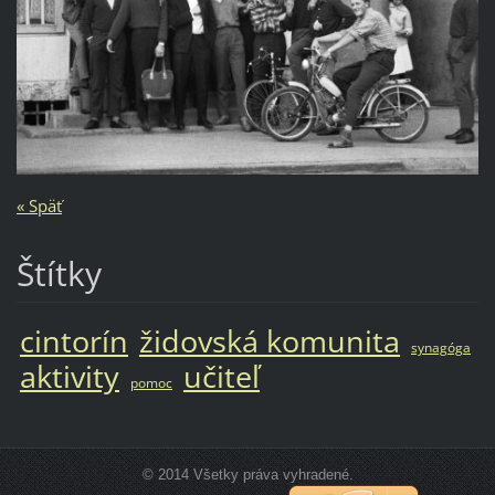
« Späť
Štítky
cintorín
židovská komunita
synagóga
aktivity
učiteľ
pomoc
© 2014 Všetky práva vyhradené.