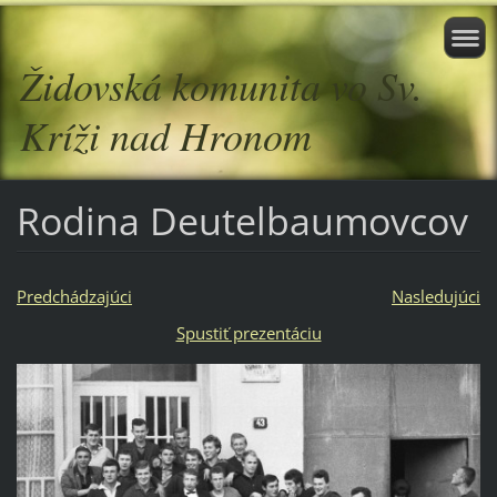
Židovská komunita vo Sv.
Kríži nad Hronom
Rodina Deutelbaumovcov
Predchádzajúci
Nasledujúci
Spustiť prezentáciu