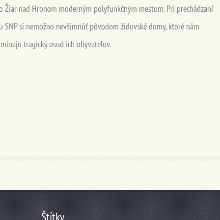
o Žiar nad Hronom moderným polyfunkčným mestom. Pri prechádzaní
ou SNP si nemožno nevšimnúť pôvodom židovské domy, ktoré nám
mínajú tragický osud ich obyvateľov.
Štítky