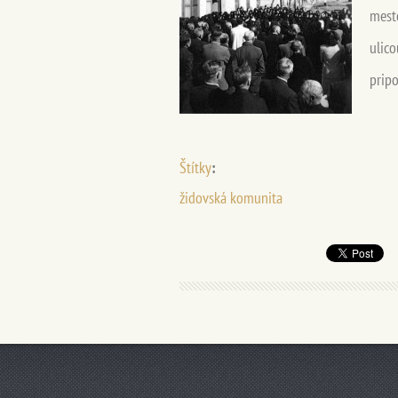
mest
ulic
pripo
Štítky
:
židovská komunita