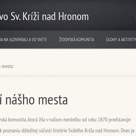
vo Sv. Kríži nad Hronom
IA NA SLOVENSKU A VO SVETE
ŽIDOVSKÁ KOMUNITA
ÚLOHY A AKTIVIT
ho mesta
ií nášho mesta
vská komunita, ktorá žila v našom mestečku od roku 1870 predstavuje
k poznaniu dôležitej súčasti histórie Svätého Kríža nad Hronom. Dnes je