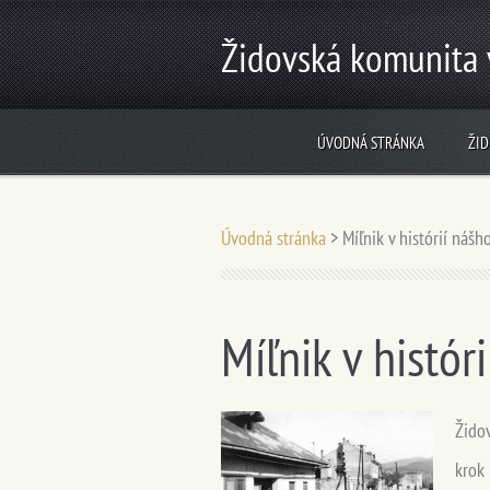
Židovská komunita 
ÚVODNÁ STRÁNKA
ŽID
Úvodná stránka
>
Míľnik v histórií náš
Míľnik v histór
Žido
krok 