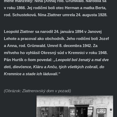
mene manželky: Nina (Anna) rod. Grünwald. Narodila sa
v roku 1866. Jej rodičmi boli otec Herman a matka Berta,
rod. Schusteková. Nina Zlattner umrela 24. augusta 1928.
Leopold Zlattner
sa narodil 24. januára 1894 v Janovej
Lehote a pracoval ako obchodník. Jeho rodičmi boli Jozef
a Anna, rod. Grünwald. Umrel 8. decembra 1942. Za
mŕtveho ho vyhlásil Okresný súd v Kremnici v roku 1948.
Pán Hurtík o ňom povedal:
„Leopold bol ženatý a mal dve
deti, dievčence, Kláru a Anču, tých všetkých zobrali, do
Kremnice a stade ich láduvali.“
(Obrázok: Zlattnerovský dom v pozadí)