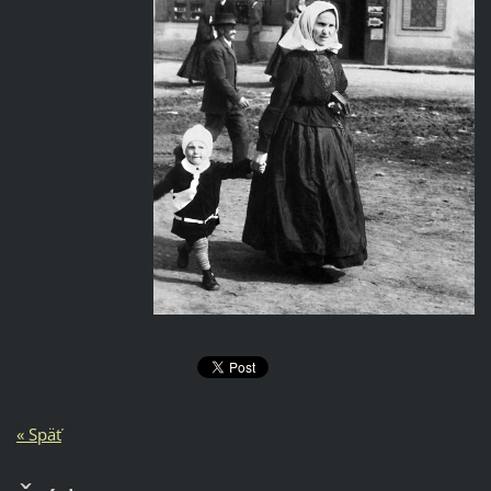
« Späť