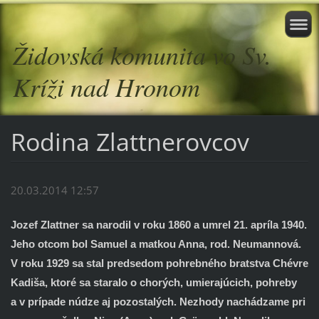
Židovská komunita vo Sv.
Kríži nad Hronom
Rodina Zlattnerovcov
20.03.2014 12:57
Jozef Zlattner
sa narodil v roku 1860 a umrel 21. apríla 1940.
Jeho otcom bol Samuel a matkou Anna, rod. Neumannová.
V roku 1929 sa stal predsedom pohrebného bratstva Chévre
Kadiša, ktoré sa staralo o chorých, umierajúcich, pohreby
a v prípade núdze aj pozostalých. Nezhody nachádzame pri