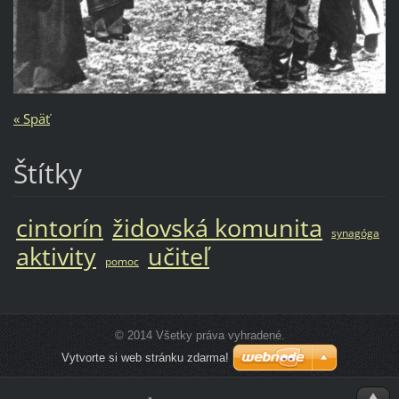
« Späť
Štítky
cintorín
židovská komunita
synagóga
aktivity
učiteľ
pomoc
© 2014 Všetky práva vyhradené.
Vytvorte si web stránku zdarma!