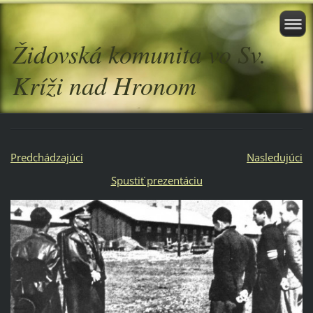
Židovská komunita vo Sv.
Kríži nad Hronom
Predchádzajúci
Nasledujúci
Spustiť prezentáciu